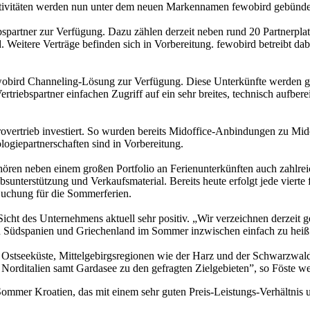
ktivitäten werden nun unter dem neuen Markennamen fewobird gebünde
ebspartner zur Verfügung. Dazu zählen derzeit neben rund 20 Partnerp
eitere Verträge befinden sich in Vorbereitung. fewobird betreibt dabe
wobird Channeling-Lösung zur Verfügung. Diese Unterkünfte werden g
triebspartner einfachen Zugriff auf ein sehr breites, technisch aufber
ürovertrieb investiert. So wurden bereits Midoffice-Anbindungen zu M
giepartnerschaften sind in Vorbereitung.
ören neben einem großen Portfolio an Ferienunterkünften auch zahlrei
bsunterstützung und Verkaufsmaterial. Bereits heute erfolgt jede vier
Buchung für die Sommerferien.
Sicht des Unternehmens aktuell sehr positiv. „Wir verzeichnen derzeit
en Südspanien und Griechenland im Sommer inzwischen einfach zu heiß 
nd Ostseeküste, Mittelgebirgsregionen wie der Harz und der Schwarzwal
Norditalien samt Gardasee zu den gefragten Zielgebieten”, so Föste wei
Sommer Kroatien, das mit einem sehr guten Preis-Leistungs-Verhältnis 