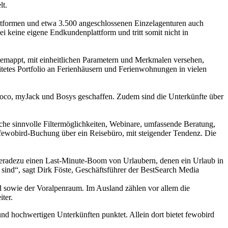
lt.
lattformen und etwa 3.500 angeschlossenen Einzelagenturen auch
i keine eigene Endkundenplattform und tritt somit nicht in
emappt, mit einheitlichen Parametern und Merkmalen versehen,
eitetes Portfolio an Ferienhäusern und Ferienwohnungen in vielen
idoco, myJack und Bosys geschaffen. Zudem sind die Unterkünfte über
che sinnvolle Filtermöglichkeiten, Webinare, umfassende Beratung,
te fewobird-Buchung über ein Reisebüro, mit steigender Tendenz. Die
 geradezu einen Last-Minute-Boom von Urlaubern, denen ein Urlaub in
sind“, sagt Dirk Föste, Geschäftsführer der BestSearch Media
d sowie der Voralpenraum. Im Ausland zählen vor allem die
ter.
und hochwertigen Unterkünften punktet. Allein dort bietet fewobird