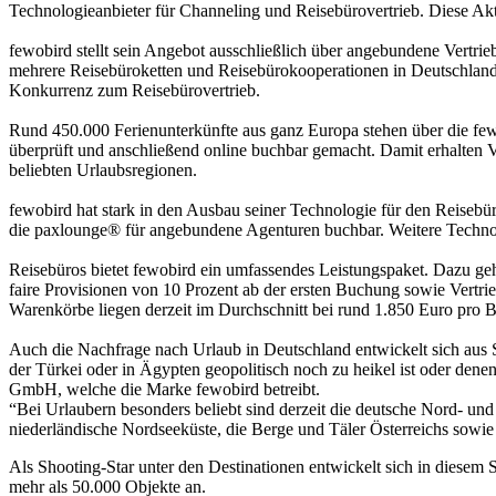
Technologieanbieter für Channeling und Reisebürovertrieb. Diese A
fewobird stellt sein Angebot ausschließlich über angebundene Vertri
mehrere Reisebüroketten und Reisebürokooperationen in Deutschland. W
Konkurrenz zum Reisebürovertrieb.
Rund 450.000 Ferienunterkünfte aus ganz Europa stehen über die fe
überprüft und anschließend online buchbar gemacht. Damit erhalten Ver
beliebten Urlaubsregionen.
fewobird hat stark in den Ausbau seiner Technologie für den Reiseb
die paxlounge® für angebundene Agenturen buchbar. Weitere Technolo
Reisebüros bietet fewobird ein umfassendes Leistungspaket. Dazu geh
faire Provisionen von 10 Prozent ab der ersten Buchung sowie Vertrie
Warenkörbe liegen derzeit im Durchschnitt bei rund 1.850 Euro pro 
Auch die Nachfrage nach Urlaub in Deutschland entwickelt sich aus 
der Türkei oder in Ägypten geopolitisch noch zu heikel ist oder den
GmbH, welche die Marke fewobird betreibt.
“Bei Urlaubern besonders beliebt sind derzeit die deutsche Nord- u
niederländische Nordseeküste, die Berge und Täler Österreichs sowie 
Als Shooting-Star unter den Destinationen entwickelt sich in diesem 
mehr als 50.000 Objekte an.