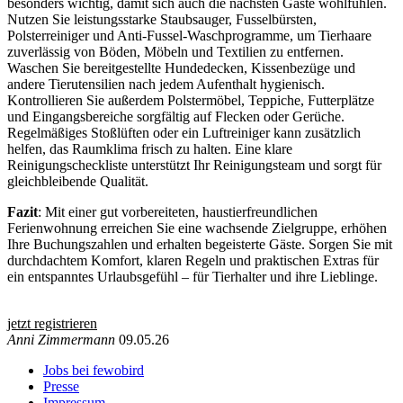
besonders wichtig, damit sich auch die nächsten Gäste wohlfühlen.
Nutzen Sie leistungsstarke Staubsauger, Fusselbürsten,
Polsterreiniger und Anti-Fussel-Waschprogramme, um Tierhaare
zuverlässig von Böden, Möbeln und Textilien zu entfernen.
Waschen Sie bereitgestellte Hundedecken, Kissenbezüge und
andere Tierutensilien nach jedem Aufenthalt hygienisch.
Kontrollieren Sie außerdem Polstermöbel, Teppiche, Futterplätze
und Eingangsbereiche sorgfältig auf Flecken oder Gerüche.
Regelmäßiges Stoßlüften oder ein Luftreiniger kann zusätzlich
helfen, das Raumklima frisch zu halten. Eine klare
Reinigungscheckliste unterstützt Ihr Reinigungsteam und sorgt für
gleichbleibende Qualität.
Fazit
: Mit einer gut vorbereiteten, haustierfreundlichen
Ferienwohnung erreichen Sie eine wachsende Zielgruppe, erhöhen
Ihre Buchungszahlen und erhalten begeisterte Gäste. Sorgen Sie mit
durchdachtem Komfort, klaren Regeln und praktischen Extras für
ein entspanntes Urlaubsgefühl – für Tierhalter und ihre Lieblinge.
jetzt registrieren
Anni Zimmermann
09.05.26
Jobs bei fewobird
Presse
Impressum