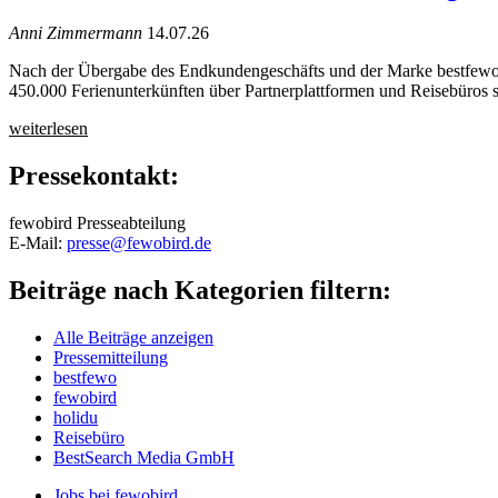
Anni Zimmermann
14.07.26
Nach der Übergabe des Endkundengeschäfts und der Marke bestfewo a
450.000 Ferienunterkünften über Partnerplattformen und Reisebüros s
weiterlesen
Pressekontakt:
fewobird Presseabteilung
E-Mail:
presse@fewobird.de
Beiträge nach Kategorien filtern:
Alle Beiträge anzeigen
Pressemitteilung
bestfewo
fewobird
holidu
Reisebüro
BestSearch Media GmbH
Jobs bei fewobird